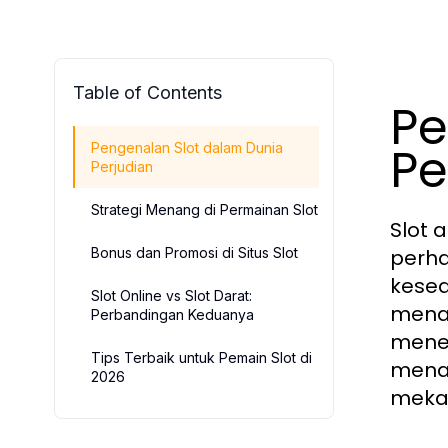
Table of Contents
Pe
Pe
Pengenalan Slot dalam Dunia
Perjudian
Strategi Menang di Permainan Slot
Slot 
Bonus dan Promosi di Situs Slot
perha
kese
Slot Online vs Slot Darat:
menar
Perbandingan Keduanya
menem
Tips Terbaik untuk Pemain Slot di
mena
2026
mekan