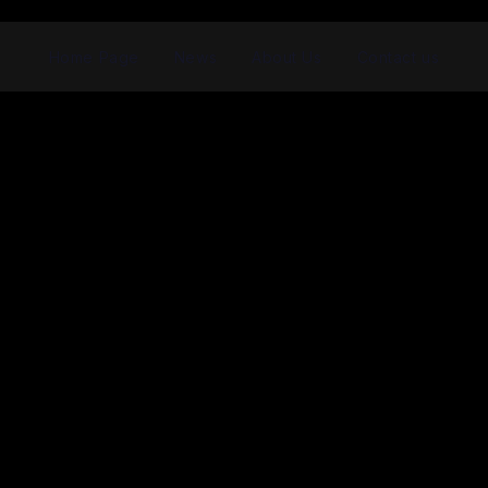
Home Page
News
About Us
Contact us