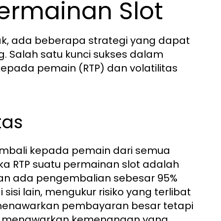
Permainan Slot
ak, ada beberapa strategi yang dapat
Salah satu kunci sukses dalam
pada pemain (RTP) dan volatilitas
tas
embali kepada pemain dari semua
ika RTP suatu permainan slot adalah
akan ada pengembalian sebesar 95%
 sisi lain, mengukur risiko yang terlibat
i menawarkan pembayaran besar tetapi
ndah menawarkan kemenangan yang