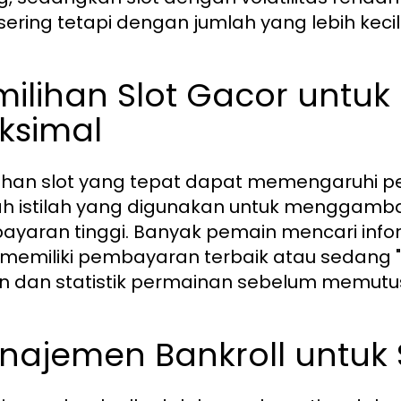
 sering tetapi dengan jumlah yang lebih kecil
milihan Slot Gacor unt
ksimal
ihan slot yang tepat dapat memengaruhi
h istilah yang digunakan untuk menggambar
yaran tinggi. Banyak pemain mencari info
memiliki pembayaran terbaik atau sedang "p
n dan statistik permainan sebelum memutus
ajemen Bankroll untuk S