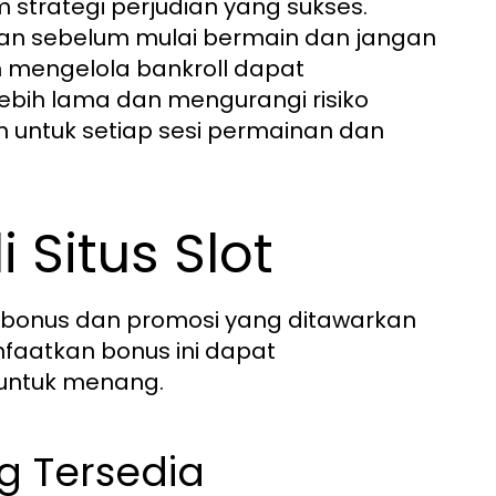
strategi perjudian yang sukses.
kan sebelum mulai bermain dan jangan
m mengelola bankroll dapat
ih lama dan mengurangi risiko
ah untuk setiap sesi permainan dan
 Situs Slot
onus dan promosi yang ditawarkan
faatkan bonus ini dapat
untuk menang.
g Tersedia